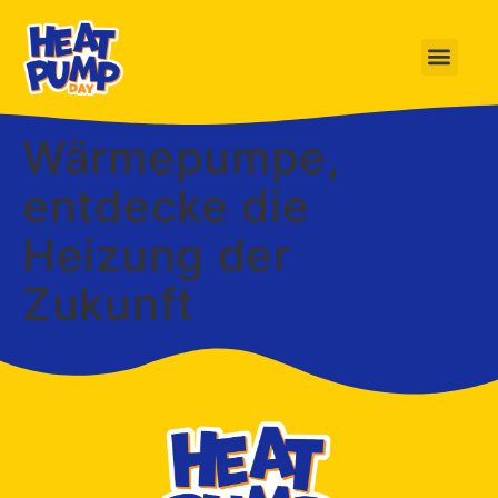
Wärmepumpe,
entdecke die
Heizung der
Zukunft