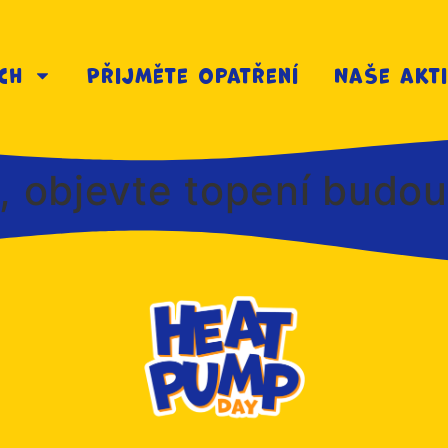
ch
Přijměte opatření
Naše akti
, objevte topení budou