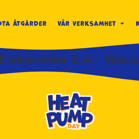
dta åtgärder
Vår verksamhet
Elektronika S.A.- War