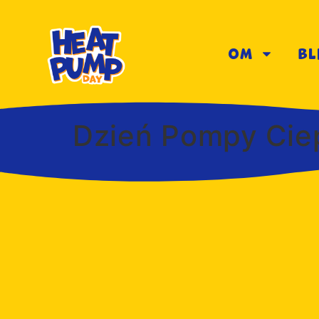
Om
Bl
Dzień Pompy Ciep