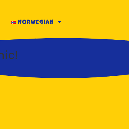
Norwegian
ic!