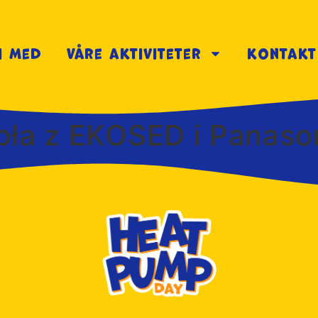
i med
Våre aktiviteter
kontakt
ła z EKOSED i Panason