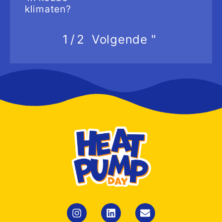
klimaten?
Volgende
"
1
/
2