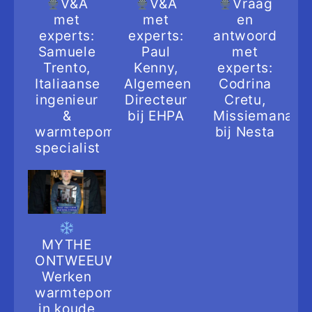
V&A
V&A
Vraag
met
met
en
experts:
experts:
antwoord
Samuele
Paul
met
Trento,
Kenny,
experts:
Italiaanse
Algemeen
Codrina
ingenieur
Directeur
Cretu,
&
bij EHPA
Missiemanage
warmtepomp
bij Nesta
specialist
MYTHE
ONTWEEUWT:
Werken
warmtepompen
in koude