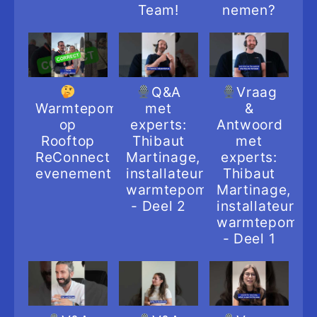
Team!
nemen?
Q&A
Vraag
Warmtepompquiz
met
&
op
experts:
Antwoord
Rooftop
Thibaut
met
ReConnect
Martinage,
experts:
evenement
installateur
Thibaut
warmtepompen
Martinage,
- Deel 2
installateur
warmtepompe
- Deel 1