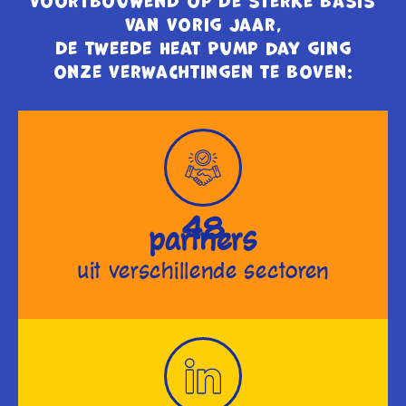
Voortbouwend op de sterke basis
van vorig jaar,
de tweede Heat Pump Day ging
onze verwachtingen te boven:
48
partners
uit verschillende sectoren