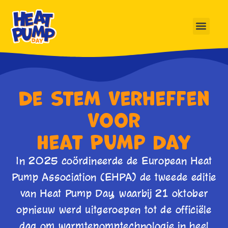
de stem verheffen
voor
Heat Pump Day
In 2025 coördineerde de European Heat
Pump Association (EHPA) de tweede editie
van Heat Pump Day, waarbij 21 oktober
opnieuw werd uitgeroepen tot de officiële
dag om warmtepomptechnologie in heel