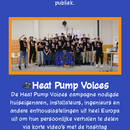
publiek.
Heat Pump Voices
De Heat Pump Voices campagne nodigde
huiseigenaren, installateurs, ingenieurs en
andere enthousiastelingen uit heel Europa
uit om hun persoonlijke verhalen te delen
via korte video's met de hashtag