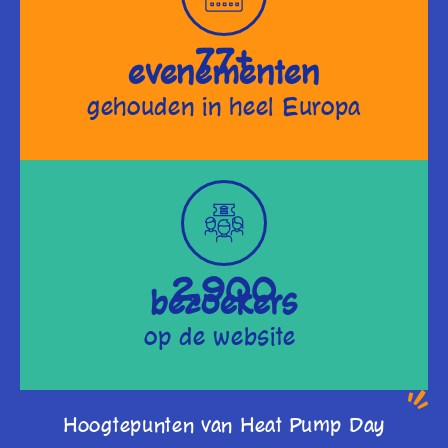
77+
evenementen
gehouden in heel Europa
2,900
bezoekers
op de website
Hoogtepunten van Heat Pump Day