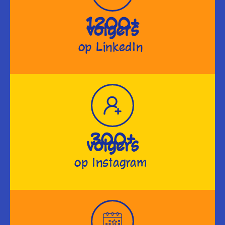
1200+
volgers
op LinkedIn
300+
volgers
op Instagram