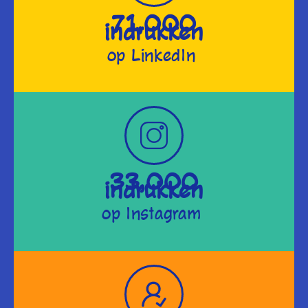
71,000
indrukken
op LinkedIn
33,000
indrukken
op Instagram