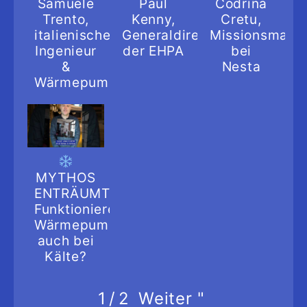
Samuele
Paul
Codrina
Trento,
Kenny,
Cretu,
italienischer
Generaldirektor
Missionsmana
Ingenieur
der EHPA
bei
&
Nesta
Wärmepumpenspezialist
MYTHOS
ENTRÄUMT:
Funktionieren
Wärmepumpen
auch bei
Kälte?
Weiter
"
1
/
2