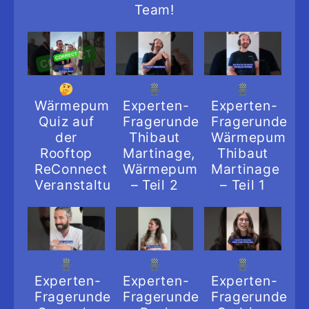
Team!
Wärmepumpen-
Experten-
Experten-
Quiz auf
Fragerunde:
Fragerunde:
der
Thibaut
Wärmepumpeni
Rooftop
Martinage,
Thibaut
ReConnect
Wärmepumpeninstallateur
Martinage
Veranstaltung
– Teil 2
– Teil 1
Experten-
Experten-
Experten-
Fragerunde:
Fragerunde:
Fragerunde: