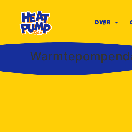
Over
Warmtepompendag