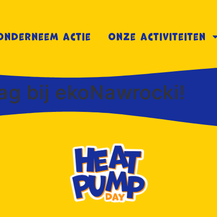
Onderneem actie
Onze activiteiten
 bij ekoNawrocki!