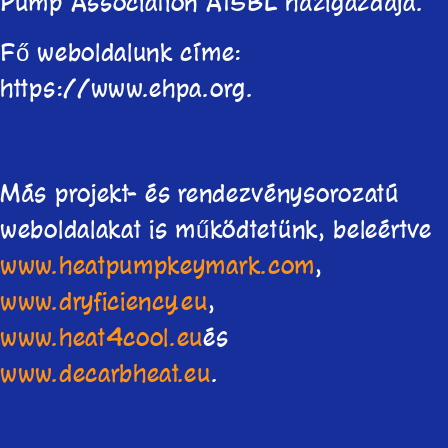
Pump Association AISBL házigazdája.
Fő weboldalunk címe:
https://www.ehpa.org.
Más projekt- és rendezvénysorozatú
weboldalakat is működtetünk, beleértve
www.heatpumpkeymark.com
,
www.dryficiency.eu
,
www.heat4cool.eu
és
www.decarbheat.eu
.