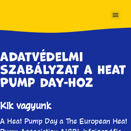
Adatvédelmi
szabályzat a Heat
Pump Day-hoz
Kik vagyunk
A Heat Pump Day a The European Heat