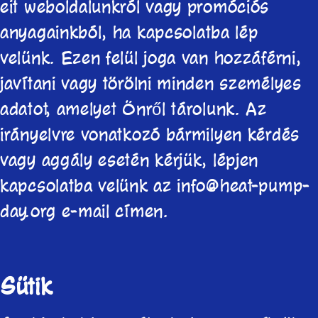
eit weboldalunkról vagy promóciós
anyagainkból, ha kapcsolatba lép
velünk. Ezen felül joga van hozzáférni,
javítani vagy törölni minden személyes
adatot, amelyet Önről tárolunk. Az
irányelvre vonatkozó bármilyen kérdés
vagy aggály esetén kérjük, lépjen
kapcsolatba velünk az info@heat-pump-
day.org e-mail címen.
Sütik