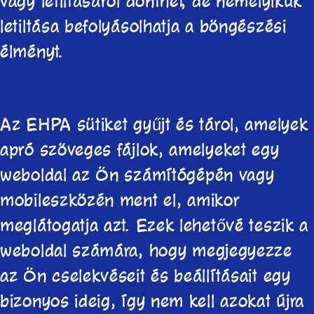
vagy letiltásáról dönthet, de némelyikük
letiltása befolyásolhatja a böngészési
élményt.
Az EHPA sütiket gyűjt és tárol, amelyek
apró szöveges fájlok, amelyeket egy
weboldal az Ön számítógépén vagy
mobileszközén ment el, amikor
meglátogatja azt. Ezek lehetővé teszik a
weboldal számára, hogy megjegyezze
az Ön cselekvéseit és beállításait egy
bizonyos ideig, így nem kell azokat újra