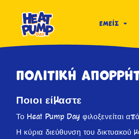
εμείς
Πολιτική απορρή
Ποιοι είμαστε
Το Heat Pump Day φιλοξενείται α
Η κύρια διεύθυνση του δικτυακού μ