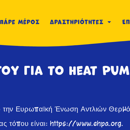
Πάρε μέρος
δραστηριότητες
Επ
του για το Heat Pum
πό την Ευρωπαϊκή Ένωση Αντλιών Θερμό
ας τόπου είναι: https://www.ehpa.org.