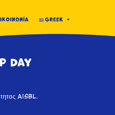
ικοινωνία
Greek
p Day
τητας AISBL.