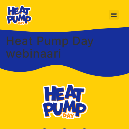
Heat Pump Day
webinaari