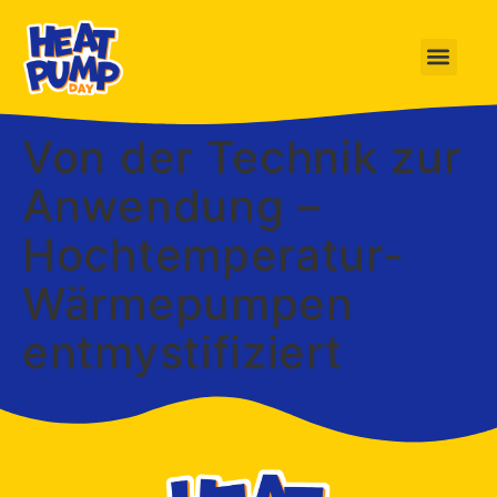
Von der Technik zur
Anwendung –
Hochtemperatur-
Wärmepumpen
entmystifiziert