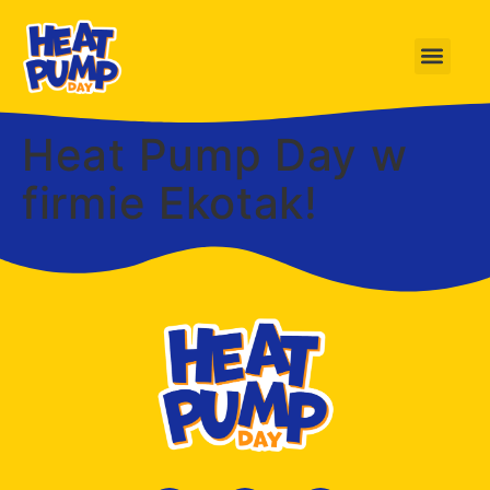
Heat Pump Day w
firmie Ekotak!