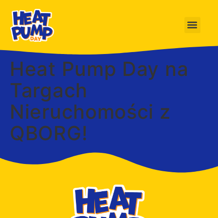
Heat Pump Day na
Targach
Nieruchomości z
QBORG!