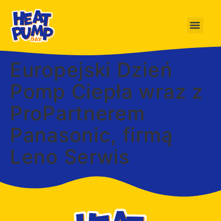
Europejski Dzień
Pomp Ciepła wraz z
ProPartnerem
Panasonic, firmą
Leno Serwis