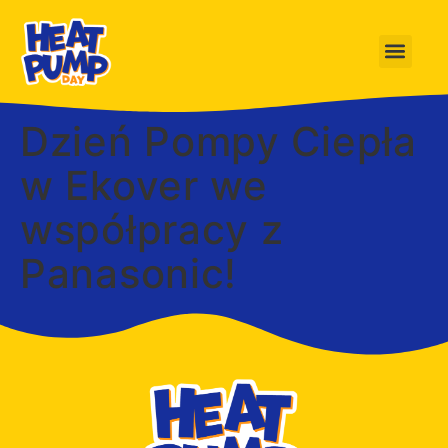
Dzień Pompy Ciepła
w Ekover we
współpracy z
Panasonic!