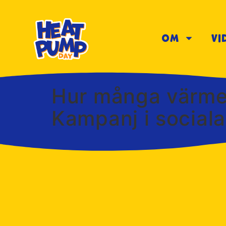
Om
Vi
Hur många värmep
Kampanj i social