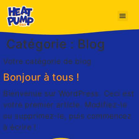
Catégorie :
Blog
Votre catégorie de blog
Bonjour à tous !
Bienvenue sur WordPress. Ceci est
votre premier article. Modifiez-le
ou supprimez-le, puis commencez
à écrire !