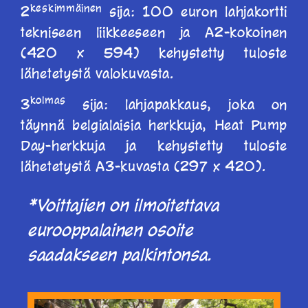
keskimmäinen
2
sija: 100 euron lahjakortti
tekniseen liikkeeseen ja A2-kokoinen
(420 x 594) kehystetty tuloste
lähetetystä valokuvasta.
kolmas
3
sija: lahjapakkaus, joka on
täynnä belgialaisia herkkuja, Heat Pump
Day-herkkuja ja kehystetty tuloste
lähetetystä A3-kuvasta (297 x 420).
*Voittajien on ilmoitettava
eurooppalainen osoite
saadakseen palkintonsa.