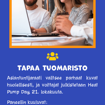
Tapaa tuomaristo
Asiantuntijaraati valitsee parhaat kuvat
huolellisesti, ja voittajat julkistetaan Heat
Pump Day, 21. lokakuuta.
Paneeliin kuuluvat: