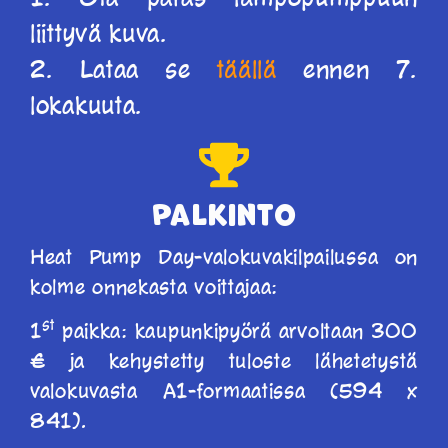
liittyvä kuva.
2. Lataa se
täällä
ennen 7.
lokakuuta.
Palkinto
Heat Pump Day-valokuvakilpailussa on
kolme onnekasta voittajaa:
st
1
paikka: kaupunkipyörä arvoltaan 300
€ ja kehystetty tuloste lähetetystä
valokuvasta A1-formaatissa (594 x
841).