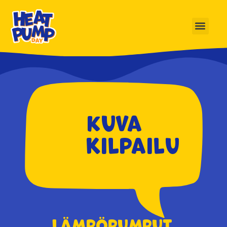
Kuva
kilpailu
Lämpöpumput,