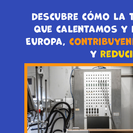
Descubre cómo la 
que calentamos y
Europa,
contribuye
y
reduc