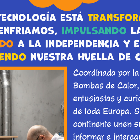
tecnología está
transfo
 enfriamos,
impulsando
la
ndo
a la independencia y ef
iendo
nuestra huella de 
Coordinada por l
Bombas de Calor, e
entusiastas y cur
de toda Europa. S
continente unen s
informar e interca