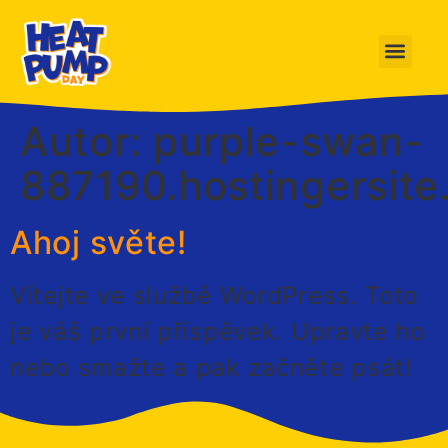
Autor:
purple-swan-
887190.hostingersit
Ahoj světe!
Vítejte ve službě WordPress. Toto
je váš první příspěvek. Upravte ho
nebo smažte a pak začněte psát!